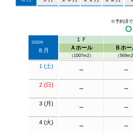
※予約済で
１Ｆ
2026年
Ａホール
Ｂホー
８月
（1007m2）
（569m
1 (土)
－
－
2 (日)
－
－
3 (月)
－
－
4 (火)
－
－